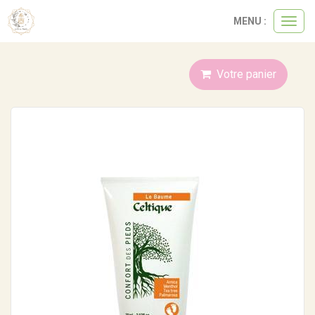
Panneau de gestion des cookies
MENU :
Ouvri
le
menu
Votre panier