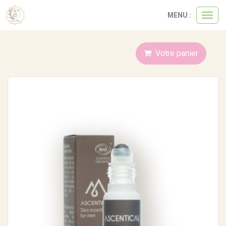
Panneau de gestion des cookies
MENU :
Ouvri
le
menu
Votre panier