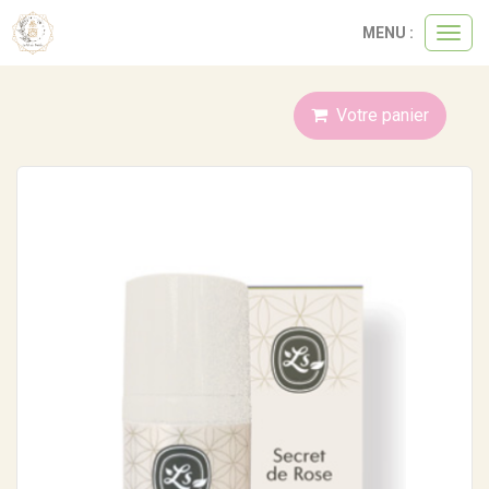
Panneau de gestion des cookies
MENU :
Ouvri
le
menu
Votre panier