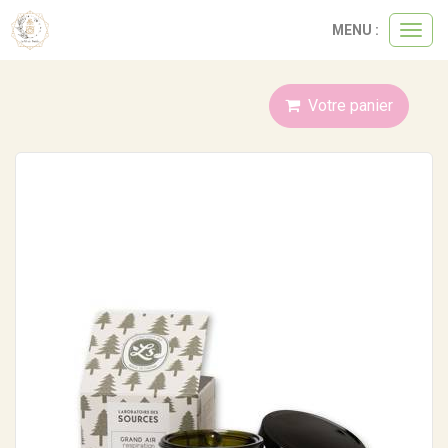
Panneau de gestion des cookies
MENU :
Ouvri
le
menu
Votre panier