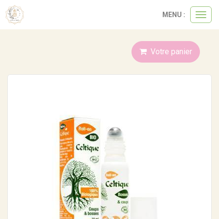
Panneau de gestion des cookies
MENU :
Ouvri
le
menu
Votre panier